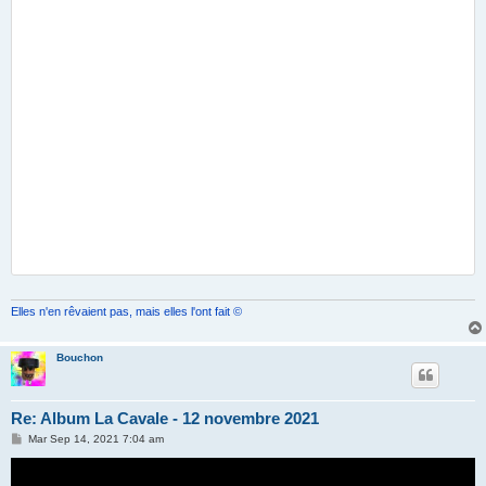
Elles n'en rêvaient pas, mais elles l'ont fait ©
Bouchon
Re: Album La Cavale - 12 novembre 2021
M
Mar Sep 14, 2021 7:04 am
e
s
s