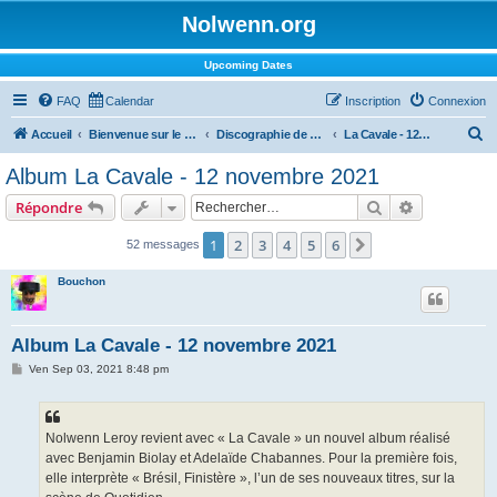
Nolwenn.org
Upcoming Dates
FAQ
Calendar
Inscription
Connexion
R
Accueil
Bienvenue sur le forum !
Discographie de Nolwenn
La Cavale - 12 novembre 2021
e
Album La Cavale - 12 novembre 2021
c
Rechercher
Recherche 
Répondre
h
e
1
2
3
4
5
6
Suivant
52 messages
r
Bouchon
c
h
Album La Cavale - 12 novembre 2021
e
M
Ven Sep 03, 2021 8:48 pm
r
e
s
s
a
g
Nolwenn Leroy revient avec « La Cavale » un nouvel album réalisé
e
avec Benjamin Biolay et Adelaïde Chabannes. Pour la première fois,
elle interprète « Brésil, Finistère », l’un de ses nouveaux titres, sur la