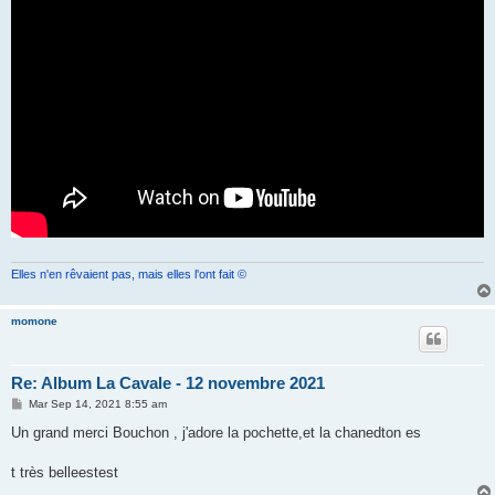
a
g
e
Elles n'en rêvaient pas, mais elles l'ont fait ©
momone
Re: Album La Cavale - 12 novembre 2021
M
Mar Sep 14, 2021 8:55 am
e
s
Un grand merci Bouchon , j'adore la pochette,et la chanedton es
s
a
g
t très belleestest
e