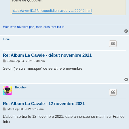
scène de Quotidien.
https://www.tf1.fr/tmc/quotidien-avec-y ... 55045.html
Elles n'en rêvaient pas, mais elles l'ont fait ©
Linie
Re: Album La Cavale - début novembre 2021
M
Sam Sep 04, 2021 2:38 pm
e
s
Selon ''je suis musique'' ce serait le 5 novembre
s
a
g
e
Bouchon
Re: Album La Cavale - 12 novembre 2021
M
Mer Sep 08, 2021 9:12 am
e
s
L'album sortira le 12 novembre 2021, date annoncée ce matin sur France
s
Inter
a
g