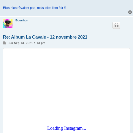
Elles n'en rêvaient pas, mais elles l'ont fait ©
Bouchon
Re: Album La Cavale - 12 novembre 2021
M
Lun Sep 13, 2021 5:13 pm
e
s
s
a
g
e