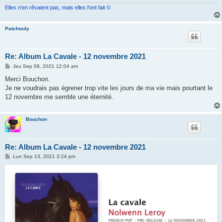
e
Elles n'en rêvaient pas, mais elles l'ont fait ©
Patchouly
Re: Album La Cavale - 12 novembre 2021
M
Jeu Sep 09, 2021 12:04 am
e
s
Merci Bouchon.
s
Je ne voudrais pas égrener trop vite les jours de ma vie mais pourtant le
a
g
12 novembre me semble une éternité.
e
Bouchon
Re: Album La Cavale - 12 novembre 2021
M
Lun Sep 13, 2021 3:24 pm
e
s
s
a
g
e