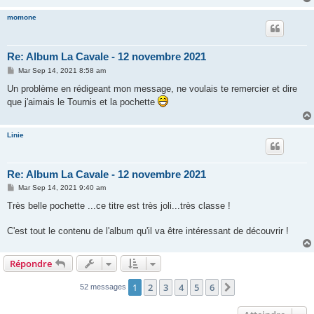
momone
Re: Album La Cavale - 12 novembre 2021
M
Mar Sep 14, 2021 8:58 am
e
s
Un problème en rédigeant mon message, ne voulais te remercier et dire
s
que j'aimais le Tournis et la pochette
a
g
e
Linie
Re: Album La Cavale - 12 novembre 2021
M
Mar Sep 14, 2021 9:40 am
e
s
Très belle pochette ...ce titre est très joli...très classe !
s
a
g
C'est tout le contenu de l'album qu'il va être intéressant de découvrir !
e
Répondre
1
2
3
4
5
6
Suivant
52 messages