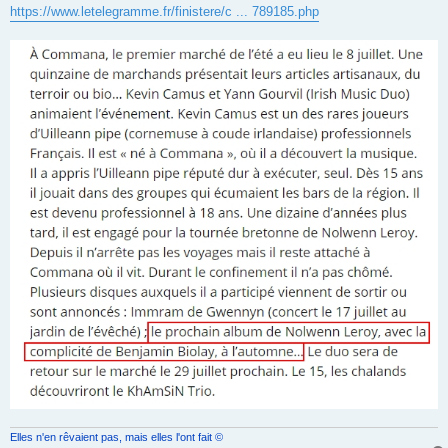
s
https://www.letelegramme.fr/finistere/c ... 789185.php
s
a
g
e
Elles n'en rêvaient pas, mais elles l'ont fait ©