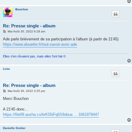
Bouchon
Re: Presse single - album
M
Mar Août 30, 2022 6:18 am
e
s
Ade parle brièvement de sa participation à l'album (à partir de 21'45)
s
https://www.alouette.fr/tout-savoir-avec-ade
a
g
e
Elles n'en rêvaient pas, mais elles l'ont fait ©
Linie
Re: Presse single - album
M
Mar Août 30, 2022 2:25 pm
e
s
Merci Bouchon
s
a
g
A 21'45 donc...
e
https://file09.ausha.co/brK55iFq6S9obua ... 1661879447
Danielle Grolier