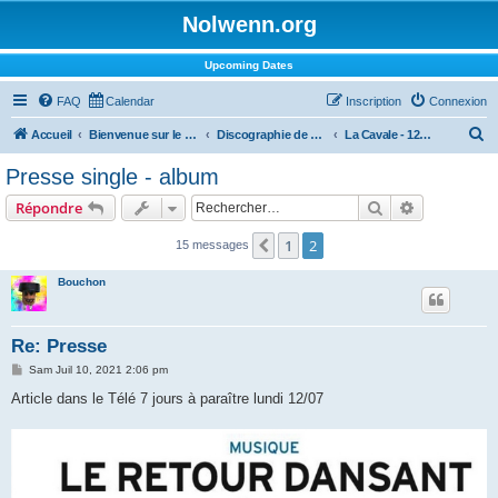
Nolwenn.org
Upcoming Dates
FAQ
Calendar
Inscription
Connexion
R
Accueil
Bienvenue sur le forum !
Discographie de Nolwenn
La Cavale - 12 novembre 2021
e
Presse single - album
c
Rechercher
Recherche 
Répondre
h
e
1
2
Précédent
15 messages
r
Bouchon
c
h
Re: Presse
e
M
Sam Juil 10, 2021 2:06 pm
r
e
s
Article dans le Télé 7 jours à paraître lundi 12/07
s
a
g
e