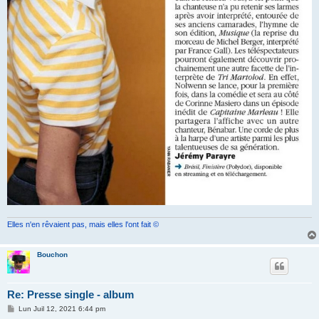
Elles n'en rêvaient pas, mais elles l'ont fait ©
Bouchon
Re: Presse single - album
M
Lun Juil 12, 2021 6:44 pm
e