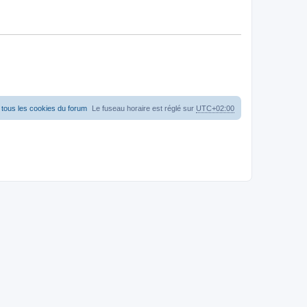
tous les cookies du forum
Le fuseau horaire est réglé sur
UTC+02:00