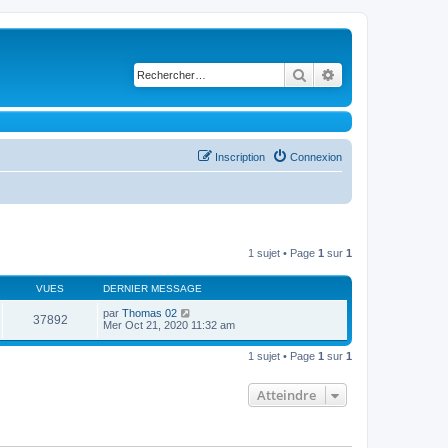
Rechercher
Recherche avancé
Inscription
Connexion
1 sujet • Page
1
sur
1
VUES
DERNIER MESSAGE
par
Thomas 02
37892
Mer Oct 21, 2020 11:32 am
1 sujet • Page
1
sur
1
Atteindre