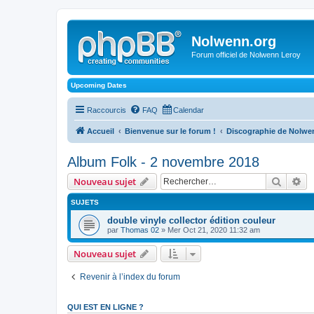
Nolwenn.org
Forum officiel de Nolwenn Leroy
Upcoming Dates
Raccourcis
FAQ
Calendar
Accueil
Bienvenue sur le forum !
Discographie de Nolwe
Album Folk - 2 novembre 2018
Recher
Re
Nouveau sujet
SUJETS
double vinyle collector édition couleur
par
Thomas 02
» Mer Oct 21, 2020 11:32 am
Nouveau sujet
Revenir à l’index du forum
QUI EST EN LIGNE ?