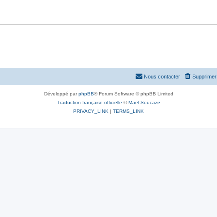
Nous contacter
Supprimer 
Développé par
phpBB
® Forum Software © phpBB Limited
Traduction française officielle
©
Maël Soucaze
PRIVACY_LINK
|
TERMS_LINK