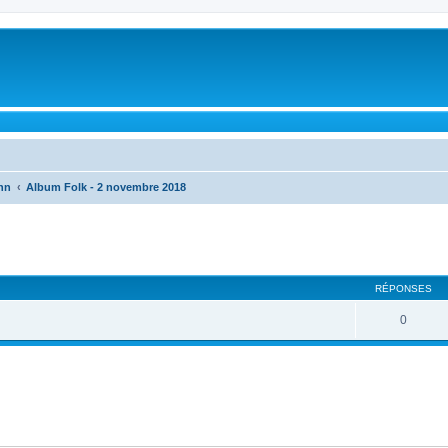
nn
Album Folk - 2 novembre 2018
cher
cherche avancée
RÉPONSES
0