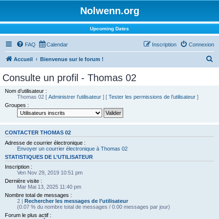
Nolwenn.org
Upcoming Dates
FAQ
Calendar
Inscription
Connexion
R
Accueil
Bienvenue sur le forum !
e
Consulte un profil - Thomas 02
c
Nom d’utilisateur :
h
Thomas 02
[
Administrer l’utilisateur
] [
Tester les permissions de l’utilisateur
]
Groupes :
e
r
c
CONTACTER THOMAS 02
h
Adresse de courrier électronique :
Envoyer un courrier électronique à Thomas 02
e
STATISTIQUES DE L’UTILISATEUR
r
Inscription :
Ven Nov 29, 2019 10:51 pm
Dernière visite :
Mar Mai 13, 2025 11:40 pm
Nombre total de messages :
2 |
Rechercher les messages de l’utilisateur
(0.07 % du nombre total de messages / 0.00 messages par jour)
Forum le plus actif :