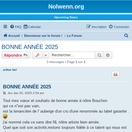
Nolwenn.org
Upcoming Dates
FAQ
Calendar
Inscription
Connexion
R
Accueil
Bienvenue sur le forum !
Le Forum
e
BONNE ANNÉE 2025
c
Rechercher
Recherche 
Répondre
h
3 messages • Page
1
sur
1
e
arthur bel
r
c
h
BONNE ANNÉE 2025
e
M
Jeu Jan 02, 2025 2:54 pm
e
r
s
Tout mes vœux et souhaits de bonne année à nôtre Bouchon
s
qui ce n"est pas vain,
a
g
est la tenancière de l' auberge d'un cru d'une renommée au label garantie .
e
j'ai nommé cela va sans dire NL nôtre artiste bien aimée.
Quel que soit son activité,restons toujours fidèle à ce talent qui nous est