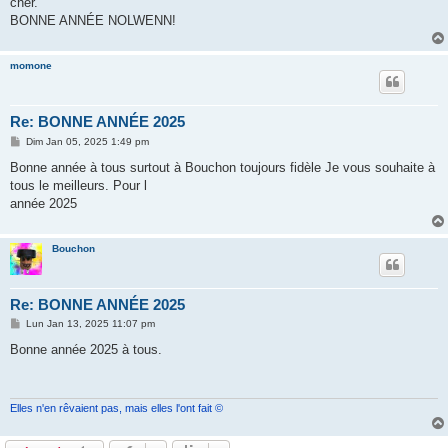
cher.
BONNE ANNÉE NOLWENN!
momone
Re: BONNE ANNÉE 2025
M
Dim Jan 05, 2025 1:49 pm
e
s
Bonne année à tous surtout à Bouchon toujours fidèle Je vous souhaite à
s
tous le meilleurs. Pour l
a
g
année 2025
e
Bouchon
Re: BONNE ANNÉE 2025
M
Lun Jan 13, 2025 11:07 pm
e
s
Bonne année 2025 à tous.
s
a
g
e
Elles n'en rêvaient pas, mais elles l'ont fait ©