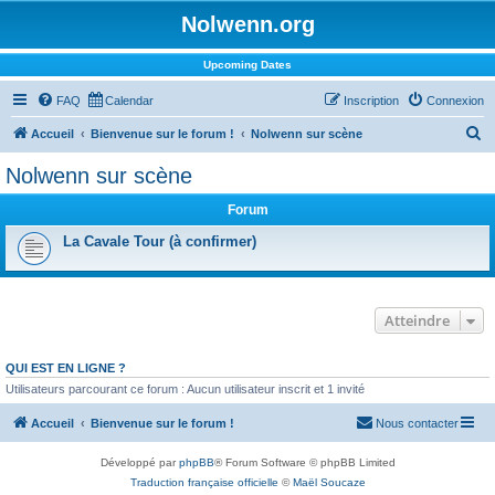
Nolwenn.org
Upcoming Dates
FAQ
Calendar
Inscription
Connexion
R
Accueil
Bienvenue sur le forum !
Nolwenn sur scène
e
Nolwenn sur scène
c
Forum
h
e
La Cavale Tour (à confirmer)
r
c
Atteindre
h
e
QUI EST EN LIGNE ?
r
Utilisateurs parcourant ce forum : Aucun utilisateur inscrit et 1 invité
Accueil
Bienvenue sur le forum !
Nous contacter
Développé par
phpBB
® Forum Software © phpBB Limited
Traduction française officielle
©
Maël Soucaze