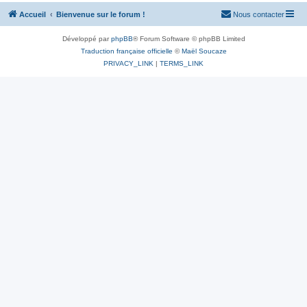
Accueil
Bienvenue sur le forum !
Nous contacter
Développé par
phpBB
® Forum Software © phpBB Limited
Traduction française officielle
©
Maël Soucaze
PRIVACY_LINK
|
TERMS_LINK