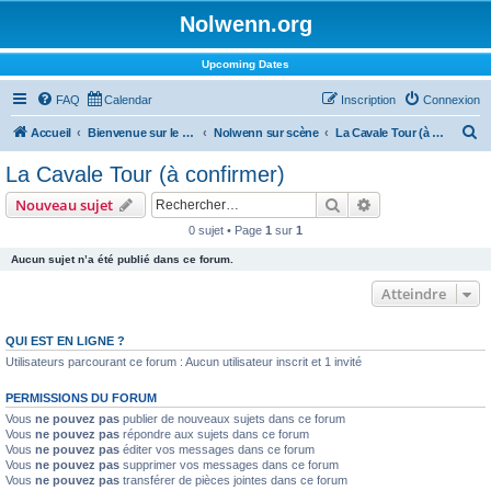
Nolwenn.org
Upcoming Dates
FAQ
Calendar
Inscription
Connexion
R
Accueil
Bienvenue sur le forum !
Nolwenn sur scène
La Cavale Tour (à confirmer)
e
La Cavale Tour (à confirmer)
c
Rechercher
Recherche avanc
Nouveau sujet
h
0 sujet • Page
1
sur
1
e
Aucun sujet n’a été publié dans ce forum.
r
c
Atteindre
h
QUI EST EN LIGNE ?
e
Utilisateurs parcourant ce forum : Aucun utilisateur inscrit et 1 invité
r
PERMISSIONS DU FORUM
Vous
ne pouvez pas
publier de nouveaux sujets dans ce forum
Vous
ne pouvez pas
répondre aux sujets dans ce forum
Vous
ne pouvez pas
éditer vos messages dans ce forum
Vous
ne pouvez pas
supprimer vos messages dans ce forum
Vous
ne pouvez pas
transférer de pièces jointes dans ce forum