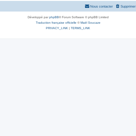
Nous contacter
Supprimer 
Développé par
phpBB
® Forum Software © phpBB Limited
Traduction française officielle
©
Maël Soucaze
PRIVACY_LINK
|
TERMS_LINK