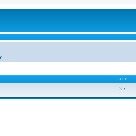
y
SUJETS
257