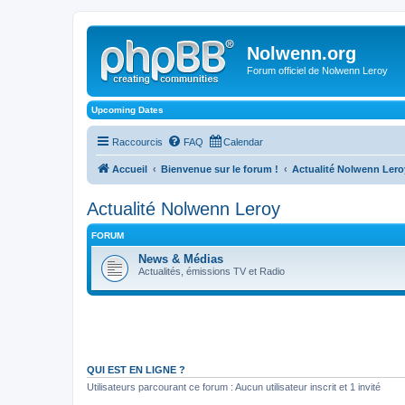
Nolwenn.org
Forum officiel de Nolwenn Leroy
Upcoming Dates
Raccourcis
FAQ
Calendar
Accueil
Bienvenue sur le forum !
Actualité Nolwenn Lero
Actualité Nolwenn Leroy
FORUM
News & Médias
Actualités, émissions TV et Radio
QUI EST EN LIGNE ?
Utilisateurs parcourant ce forum : Aucun utilisateur inscrit et 1 invité