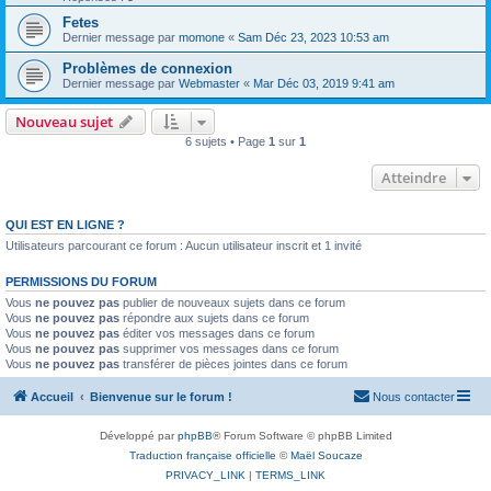
Fetes
Dernier message par
momone
«
Sam Déc 23, 2023 10:53 am
Problèmes de connexion
Dernier message par
Webmaster
«
Mar Déc 03, 2019 9:41 am
Nouveau sujet
6 sujets • Page
1
sur
1
Atteindre
QUI EST EN LIGNE ?
Utilisateurs parcourant ce forum : Aucun utilisateur inscrit et 1 invité
PERMISSIONS DU FORUM
Vous
ne pouvez pas
publier de nouveaux sujets dans ce forum
Vous
ne pouvez pas
répondre aux sujets dans ce forum
Vous
ne pouvez pas
éditer vos messages dans ce forum
Vous
ne pouvez pas
supprimer vos messages dans ce forum
Vous
ne pouvez pas
transférer de pièces jointes dans ce forum
Accueil
Bienvenue sur le forum !
Nous contacter
Développé par
phpBB
® Forum Software © phpBB Limited
Traduction française officielle
©
Maël Soucaze
PRIVACY_LINK
|
TERMS_LINK