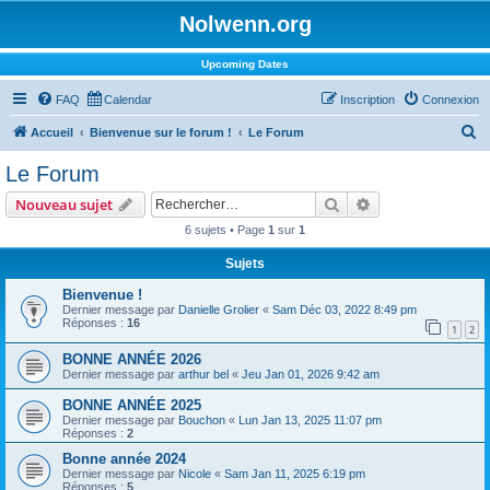
Nolwenn.org
Upcoming Dates
FAQ
Calendar
Inscription
Connexion
R
Accueil
Bienvenue sur le forum !
Le Forum
e
Le Forum
c
Rechercher
Recherche avanc
Nouveau sujet
h
6 sujets • Page
1
sur
1
e
Sujets
r
c
Bienvenue !
Dernier message par
Danielle Grolier
«
Sam Déc 03, 2022 8:49 pm
h
Réponses :
16
1
2
e
BONNE ANNÉE 2026
r
Dernier message par
arthur bel
«
Jeu Jan 01, 2026 9:42 am
BONNE ANNÉE 2025
Dernier message par
Bouchon
«
Lun Jan 13, 2025 11:07 pm
Réponses :
2
Bonne année 2024
Dernier message par
Nicole
«
Sam Jan 11, 2025 6:19 pm
Réponses :
5