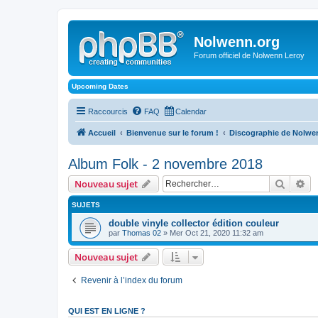
Nolwenn.org
Forum officiel de Nolwenn Leroy
Upcoming Dates
Raccourcis
FAQ
Calendar
Accueil
Bienvenue sur le forum !
Discographie de Nolwe
Album Folk - 2 novembre 2018
Recher
Re
Nouveau sujet
SUJETS
double vinyle collector édition couleur
par
Thomas 02
» Mer Oct 21, 2020 11:32 am
Nouveau sujet
Revenir à l’index du forum
QUI EST EN LIGNE ?