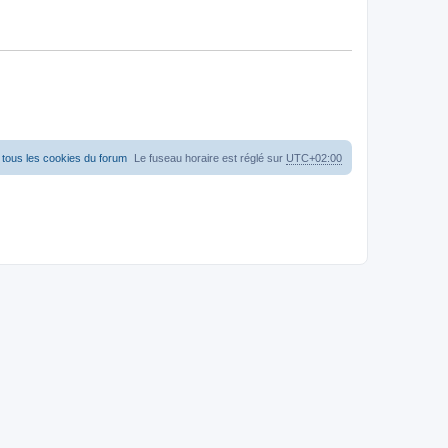
tous les cookies du forum
Le fuseau horaire est réglé sur
UTC+02:00