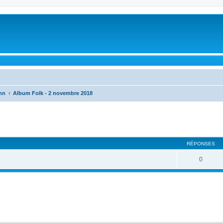
nn
Album Folk - 2 novembre 2018
cher
cherche avancée
RÉPONSES
0