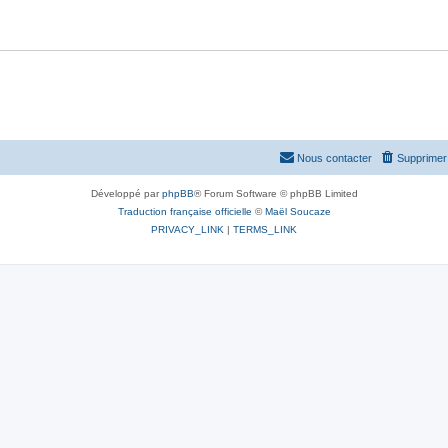
Nous contacter
Supprimer 
Développé par
phpBB
® Forum Software © phpBB Limited
Traduction française officielle
©
Maël Soucaze
PRIVACY_LINK
|
TERMS_LINK