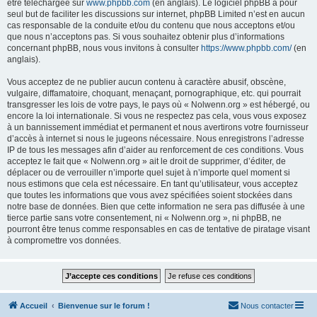
être téléchargée sur
www.phpbb.com
(en anglais). Le logiciel phpBB a pour
seul but de faciliter les discussions sur internet, phpBB Limited n’est en aucun
cas responsable de la conduite et/ou du contenu que nous acceptons et/ou
que nous n’acceptons pas. Si vous souhaitez obtenir plus d’informations
concernant phpBB, nous vous invitons à consulter
https://www.phpbb.com/
(en
anglais).
Vous acceptez de ne publier aucun contenu à caractère abusif, obscène,
vulgaire, diffamatoire, choquant, menaçant, pornographique, etc. qui pourrait
transgresser les lois de votre pays, le pays où « Nolwenn.org » est hébergé, ou
encore la loi internationale. Si vous ne respectez pas cela, vous vous exposez
à un bannissement immédiat et permanent et nous avertirons votre fournisseur
d’accès à internet si nous le jugeons nécessaire. Nous enregistrons l’adresse
IP de tous les messages afin d’aider au renforcement de ces conditions. Vous
acceptez le fait que « Nolwenn.org » ait le droit de supprimer, d’éditer, de
déplacer ou de verrouiller n’importe quel sujet à n’importe quel moment si
nous estimons que cela est nécessaire. En tant qu’utilisateur, vous acceptez
que toutes les informations que vous avez spécifiées soient stockées dans
notre base de données. Bien que cette information ne sera pas diffusée à une
tierce partie sans votre consentement, ni « Nolwenn.org », ni phpBB, ne
pourront être tenus comme responsables en cas de tentative de piratage visant
à compromettre vos données.
Accueil
Bienvenue sur le forum !
Nous contacter