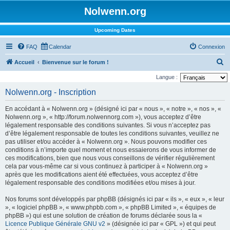
Nolwenn.org
Upcoming Dates
FAQ
Calendar
Connexion
R
Accueil
Bienvenue sur le forum !
e
Langue :
c
Nolwenn.org - Inscription
h
En accédant à « Nolwenn.org » (désigné ici par « nous », « notre », « nos », «
e
Nolwenn.org », « http://forum.nolwennorg.com »), vous acceptez d’être
r
légalement responsable des conditions suivantes. Si vous n’acceptez pas
d’être légalement responsable de toutes les conditions suivantes, veuillez ne
c
pas utiliser et/ou accéder à « Nolwenn.org ». Nous pouvons modifier ces
h
conditions à n’importe quel moment et nous essaierons de vous informer de
ces modifications, bien que nous vous conseillons de vérifier régulièrement
e
cela par vous-même car si vous continuez à participer à « Nolwenn.org »
r
après que les modifications aient été effectuées, vous acceptez d’être
légalement responsable des conditions modifiées et/ou mises à jour.
Nos forums sont développés par phpBB (désignés ici par « ils », « eux », « leur
», « logiciel phpBB », « www.phpbb.com », « phpBB Limited », « équipes de
phpBB ») qui est une solution de création de forums déclarée sous la «
Licence Publique Générale GNU v2
» (désignée ici par « GPL ») et qui peut