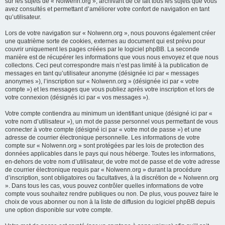
sur les sujets de « Nolwenn.org », archivant de ce fait tous les sujets que vous
avez consultés et permettant d’améliorer votre confort de navigation en tant
qu’utilisateur.
Lors de votre navigation sur « Nolwenn.org », nous pouvons également créer
une quatrième sorte de cookies, externes au document qui est prévu pour
couvrir uniquement les pages créées par le logiciel phpBB. La seconde
manière est de récupérer les informations que vous nous envoyez et que nous
collectons. Ceci peut correspondre mais n’est pas limité à la publication de
messages en tant qu’utilisateur anonyme (désignée ici par « messages
anonymes »), l’inscription sur « Nolwenn.org » (désignée ici par « votre
compte ») et les messages que vous publiez après votre inscription et lors de
votre connexion (désignés ici par « vos messages »).
Votre compte contiendra au minimum un identifiant unique (désigné ici par «
votre nom d’utilisateur »), un mot de passe personnel vous permettant de vous
connecter à votre compte (désigné ici par « votre mot de passe ») et une
adresse de courrier électronique personnelle. Les informations de votre
compte sur « Nolwenn.org » sont protégées par les lois de protection des
données applicables dans le pays qui nous héberge. Toutes les informations,
en-dehors de votre nom d’utilisateur, de votre mot de passe et de votre adresse
de courrier électronique requis par « Nolwenn.org » durant la procédure
d’inscription, sont obligatoires ou facultatives, à la discrétion de « Nolwenn.org
». Dans tous les cas, vous pouvez contrôler quelles informations de votre
compte vous souhaitez rendre publiques ou non. De plus, vous pouvez faire le
choix de vous abonner ou non à la liste de diffusion du logiciel phpBB depuis
une option disponible sur votre compte.