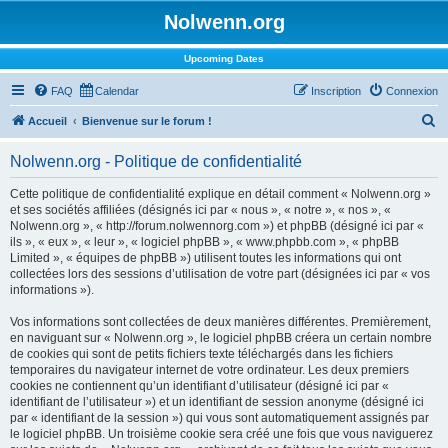
Nolwenn.org
Upcoming Dates
FAQ
Calendar
Inscription
Connexion
R
Accueil
Bienvenue sur le forum !
e
Nolwenn.org - Politique de confidentialité
c
h
Cette politique de confidentialité explique en détail comment « Nolwenn.org »
et ses sociétés affiliées (désignés ici par « nous », « notre », « nos », «
e
Nolwenn.org », « http://forum.nolwennorg.com ») et phpBB (désigné ici par «
r
ils », « eux », « leur », « logiciel phpBB », « www.phpbb.com », « phpBB
Limited », « équipes de phpBB ») utilisent toutes les informations qui ont
c
collectées lors des sessions d’utilisation de votre part (désignées ici par « vos
h
informations »).
e
Vos informations sont collectées de deux manières différentes. Premièrement,
r
en naviguant sur « Nolwenn.org », le logiciel phpBB créera un certain nombre
de cookies qui sont de petits fichiers texte téléchargés dans les fichiers
temporaires du navigateur internet de votre ordinateur. Les deux premiers
cookies ne contiennent qu’un identifiant d’utilisateur (désigné ici par «
identifiant de l’utilisateur ») et un identifiant de session anonyme (désigné ici
par « identifiant de la session ») qui vous sont automatiquement assignés par
le logiciel phpBB. Un troisième cookie sera créé une fois que vous naviguerez