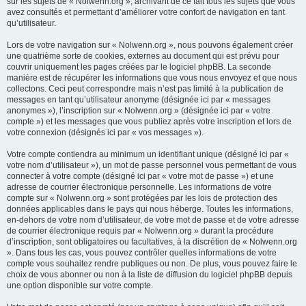
sur les sujets de « Nolwenn.org », archivant de ce fait tous les sujets que vous
avez consultés et permettant d’améliorer votre confort de navigation en tant
qu’utilisateur.
Lors de votre navigation sur « Nolwenn.org », nous pouvons également créer
une quatrième sorte de cookies, externes au document qui est prévu pour
couvrir uniquement les pages créées par le logiciel phpBB. La seconde
manière est de récupérer les informations que vous nous envoyez et que nous
collectons. Ceci peut correspondre mais n’est pas limité à la publication de
messages en tant qu’utilisateur anonyme (désignée ici par « messages
anonymes »), l’inscription sur « Nolwenn.org » (désignée ici par « votre
compte ») et les messages que vous publiez après votre inscription et lors de
votre connexion (désignés ici par « vos messages »).
Votre compte contiendra au minimum un identifiant unique (désigné ici par «
votre nom d’utilisateur »), un mot de passe personnel vous permettant de vous
connecter à votre compte (désigné ici par « votre mot de passe ») et une
adresse de courrier électronique personnelle. Les informations de votre
compte sur « Nolwenn.org » sont protégées par les lois de protection des
données applicables dans le pays qui nous héberge. Toutes les informations,
en-dehors de votre nom d’utilisateur, de votre mot de passe et de votre adresse
de courrier électronique requis par « Nolwenn.org » durant la procédure
d’inscription, sont obligatoires ou facultatives, à la discrétion de « Nolwenn.org
». Dans tous les cas, vous pouvez contrôler quelles informations de votre
compte vous souhaitez rendre publiques ou non. De plus, vous pouvez faire le
choix de vous abonner ou non à la liste de diffusion du logiciel phpBB depuis
une option disponible sur votre compte.