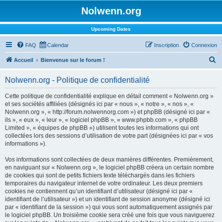
Nolwenn.org
Upcoming Dates
FAQ
Calendar
Inscription
Connexion
R
Accueil
Bienvenue sur le forum !
e
Nolwenn.org - Politique de confidentialité
c
h
Cette politique de confidentialité explique en détail comment « Nolwenn.org »
et ses sociétés affiliées (désignés ici par « nous », « notre », « nos », «
e
Nolwenn.org », « http://forum.nolwennorg.com ») et phpBB (désigné ici par «
r
ils », « eux », « leur », « logiciel phpBB », « www.phpbb.com », « phpBB
Limited », « équipes de phpBB ») utilisent toutes les informations qui ont
c
collectées lors des sessions d’utilisation de votre part (désignées ici par « vos
h
informations »).
e
Vos informations sont collectées de deux manières différentes. Premièrement,
r
en naviguant sur « Nolwenn.org », le logiciel phpBB créera un certain nombre
de cookies qui sont de petits fichiers texte téléchargés dans les fichiers
temporaires du navigateur internet de votre ordinateur. Les deux premiers
cookies ne contiennent qu’un identifiant d’utilisateur (désigné ici par «
identifiant de l’utilisateur ») et un identifiant de session anonyme (désigné ici
par « identifiant de la session ») qui vous sont automatiquement assignés par
le logiciel phpBB. Un troisième cookie sera créé une fois que vous naviguerez