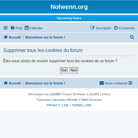
Nolwenn.org
Upcoming Dates
FAQ
Calendar
Inscription
Connexion
R
Accueil
Bienvenue sur le forum !
e
Supprimer tous les cookies du forum
c
h
Êtes-vous sûr(e) de vouloir supprimer tous les cookies de ce forum ?
e
r
c
Accueil
Bienvenue sur le forum !
Nous contacter
h
Développé par
phpBB
® Forum Software © phpBB Limited
e
Traduction française officielle
©
Maël Soucaze
r
PRIVACY_LINK
|
TERMS_LINK