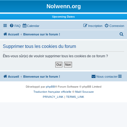
Nolwenn.org
Upcoming Dates
FAQ
Calendar
Inscription
Connexion
R
Accueil
Bienvenue sur le forum !
e
Supprimer tous les cookies du forum
c
h
Êtes-vous sûr(e) de vouloir supprimer tous les cookies de ce forum ?
e
r
c
Accueil
Bienvenue sur le forum !
Nous contacter
h
Développé par
phpBB
® Forum Software © phpBB Limited
e
Traduction française officielle
©
Maël Soucaze
r
PRIVACY_LINK
|
TERMS_LINK