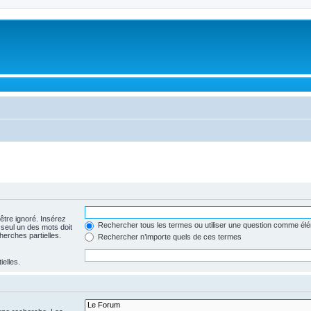
être ignoré. Insérez
Rechercher tous les termes ou utiliser une question comme él
 seul un des mots doit
herches partielles.
Rechercher n’importe quels de ces termes
ielles.