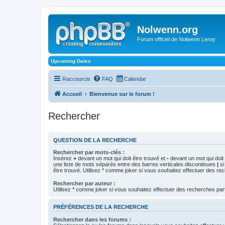
Nolwenn.org
Forum officiel de Nolwenn Leroy
Upcoming Dates
Raccourcis
FAQ
Calendar
Accueil
Bienvenue sur le forum !
Rechercher
QUESTION DE LA RECHERCHE
Rechercher par mots-clés :
Insérez
+
devant un mot qui doit être trouvé et
-
devant un mot qui doit 
une liste de mots séparés entre des barres verticales discontinues
|
si
être trouvé. Utilisez * comme joker si vous souhaitez effectuer des rec
Rechercher par auteur :
Utilisez * comme joker si vous souhaitez effectuer des recherches part
PRÉFÉRENCES DE LA RECHERCHE
Rechercher dans les forums :