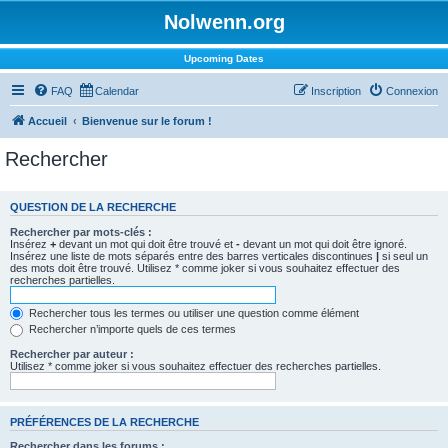
Nolwenn.org
Upcoming Dates
FAQ
Calendar
Inscription
Connexion
Accueil
Bienvenue sur le forum !
Rechercher
QUESTION DE LA RECHERCHE
Rechercher par mots-clés :
Insérez
+
devant un mot qui doit être trouvé et
-
devant un mot qui doit être ignoré.
Insérez une liste de mots séparés entre des barres verticales discontinues
|
si seul un
des mots doit être trouvé. Utilisez * comme joker si vous souhaitez effectuer des
recherches partielles.
Rechercher tous les termes ou utiliser une question comme élément
Rechercher n’importe quels de ces termes
Rechercher par auteur :
Utilisez * comme joker si vous souhaitez effectuer des recherches partielles.
PRÉFÉRENCES DE LA RECHERCHE
Rechercher dans les forums :