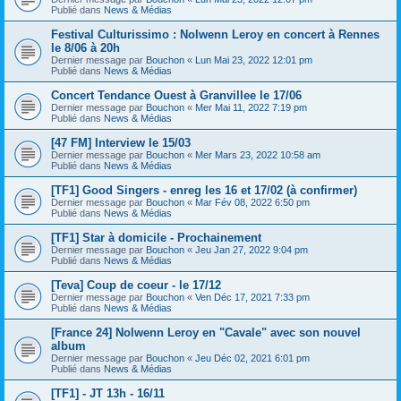
Publié dans
News & Médias
Festival Culturissimo : Nolwenn Leroy en concert à Rennes
le 8/06 à 20h
Dernier message par
Bouchon
«
Lun Mai 23, 2022 12:01 pm
Publié dans
News & Médias
Concert Tendance Ouest à Granvillee le 17/06
Dernier message par
Bouchon
«
Mer Mai 11, 2022 7:19 pm
Publié dans
News & Médias
[47 FM] Interview le 15/03
Dernier message par
Bouchon
«
Mer Mars 23, 2022 10:58 am
Publié dans
News & Médias
[TF1] Good Singers - enreg les 16 et 17/02 (à confirmer)
Dernier message par
Bouchon
«
Mar Fév 08, 2022 6:50 pm
Publié dans
News & Médias
[TF1] Star à domicile - Prochainement
Dernier message par
Bouchon
«
Jeu Jan 27, 2022 9:04 pm
Publié dans
News & Médias
[Teva] Coup de coeur - le 17/12
Dernier message par
Bouchon
«
Ven Déc 17, 2021 7:33 pm
Publié dans
News & Médias
[France 24] Nolwenn Leroy en "Cavale" avec son nouvel
album
Dernier message par
Bouchon
«
Jeu Déc 02, 2021 6:01 pm
Publié dans
News & Médias
[TF1] - JT 13h - 16/11