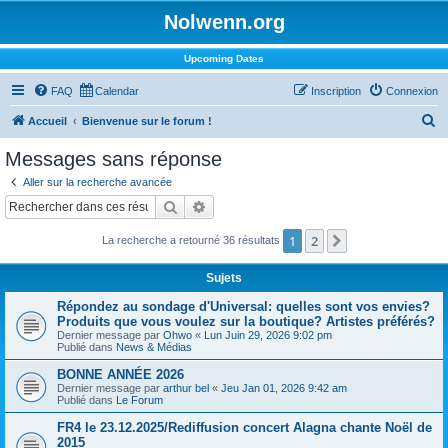
Nolwenn.org
Upcoming Dates
FAQ
Calendar
Inscription
Connexion
R
Accueil
Bienvenue sur le forum !
e
Messages sans réponse
c
Aller sur la recherche avancée
h
Rechercher
Recherche avancée
e
1
2
Suivant
La recherche a retourné 36 résultats
r
c
Sujets
h
Répondez au sondage d'Universal: quelles sont vos envies?
e
Produits que vous voulez sur la boutique? Artistes préférés?
Dernier message par
Ohwo
«
Lun Juin 29, 2026 9:02 pm
r
Publié dans
News & Médias
BONNE ANNÉE 2026
Dernier message par
arthur bel
«
Jeu Jan 01, 2026 9:42 am
Publié dans
Le Forum
FR4 le 23.12.2025/Rediffusion concert Alagna chante Noël de
2015