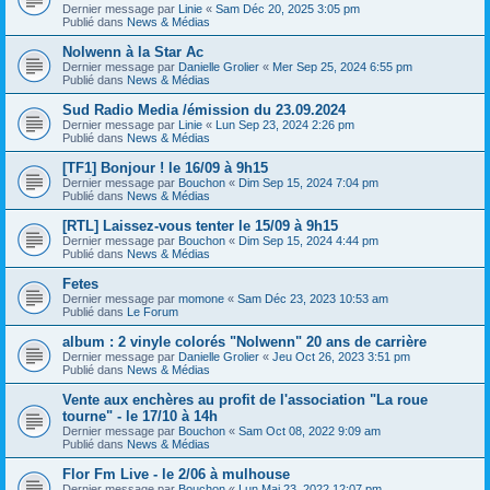
Dernier message par
Linie
«
Sam Déc 20, 2025 3:05 pm
Publié dans
News & Médias
Nolwenn à la Star Ac
Dernier message par
Danielle Grolier
«
Mer Sep 25, 2024 6:55 pm
Publié dans
News & Médias
Sud Radio Media /émission du 23.09.2024
Dernier message par
Linie
«
Lun Sep 23, 2024 2:26 pm
Publié dans
News & Médias
[TF1] Bonjour ! le 16/09 à 9h15
Dernier message par
Bouchon
«
Dim Sep 15, 2024 7:04 pm
Publié dans
News & Médias
[RTL] Laissez-vous tenter le 15/09 à 9h15
Dernier message par
Bouchon
«
Dim Sep 15, 2024 4:44 pm
Publié dans
News & Médias
Fetes
Dernier message par
momone
«
Sam Déc 23, 2023 10:53 am
Publié dans
Le Forum
album : 2 vinyle colorés "Nolwenn" 20 ans de carrière
Dernier message par
Danielle Grolier
«
Jeu Oct 26, 2023 3:51 pm
Publié dans
News & Médias
Vente aux enchères au profit de l'association "La roue
tourne" - le 17/10 à 14h
Dernier message par
Bouchon
«
Sam Oct 08, 2022 9:09 am
Publié dans
News & Médias
Flor Fm Live - le 2/06 à mulhouse
Dernier message par
Bouchon
«
Lun Mai 23, 2022 12:07 pm