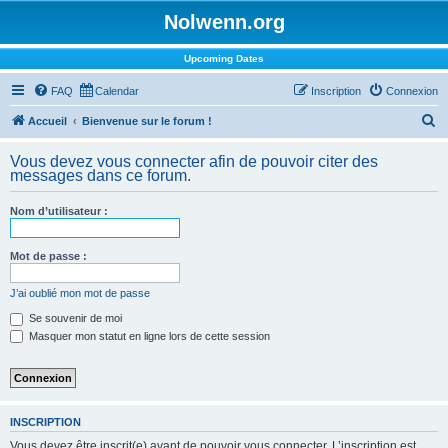
Nolwenn.org
Upcoming Dates
FAQ
Calendar
Inscription
Connexion
R
Accueil
Bienvenue sur le forum !
e
Vous devez vous connecter afin de pouvoir citer des
c
messages dans ce forum.
h
Nom d’utilisateur :
e
r
Mot de passe :
c
h
J’ai oublié mon mot de passe
e
Se souvenir de moi
Masquer mon statut en ligne lors de cette session
r
INSCRIPTION
Vous devez être inscrit(e) avant de pouvoir vous connecter. L’inscription est