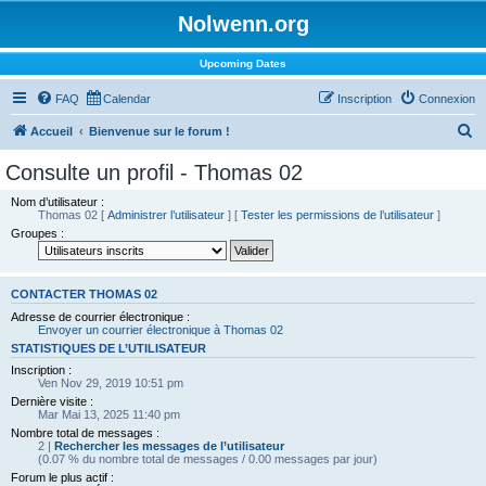
Nolwenn.org
Upcoming Dates
FAQ
Calendar
Inscription
Connexion
R
Accueil
Bienvenue sur le forum !
e
Consulte un profil - Thomas 02
c
Nom d’utilisateur :
h
Thomas 02
[
Administrer l’utilisateur
] [
Tester les permissions de l’utilisateur
]
Groupes :
e
r
c
CONTACTER THOMAS 02
h
Adresse de courrier électronique :
Envoyer un courrier électronique à Thomas 02
e
STATISTIQUES DE L’UTILISATEUR
r
Inscription :
Ven Nov 29, 2019 10:51 pm
Dernière visite :
Mar Mai 13, 2025 11:40 pm
Nombre total de messages :
2 |
Rechercher les messages de l’utilisateur
(0.07 % du nombre total de messages / 0.00 messages par jour)
Forum le plus actif :