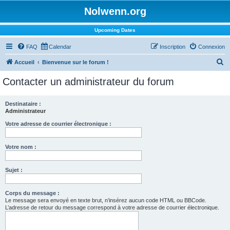
Nolwenn.org
Upcoming Dates
FAQ
Calendar
Inscription
Connexion
R
Accueil
Bienvenue sur le forum !
e
Contacter un administrateur du forum
c
h
Destinataire :
Administrateur
e
r
Votre adresse de courrier électronique :
c
Votre nom :
h
e
Sujet :
r
Corps du message :
Le message sera envoyé en texte brut, n’insérez aucun code HTML ou BBCode.
L’adresse de retour du message correspond à votre adresse de courrier électronique.