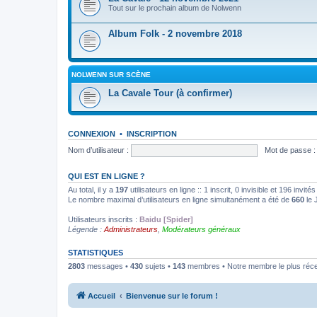
Tout sur le prochain album de Nolwenn
Album Folk - 2 novembre 2018
NOLWENN SUR SCÈNE
La Cavale Tour (à confirmer)
CONNEXION
•
INSCRIPTION
Nom d’utilisateur :
Mot de passe :
QUI EST EN LIGNE ?
Au total, il y a
197
utilisateurs en ligne :: 1 inscrit, 0 invisible et 196 invi
Le nombre maximal d’utilisateurs en ligne simultanément a été de
660
le 
Utilisateurs inscrits :
Baidu [Spider]
Légende :
Administrateurs
,
Modérateurs généraux
STATISTIQUES
2803
messages •
430
sujets •
143
membres • Notre membre le plus réc
Accueil
Bienvenue sur le forum !