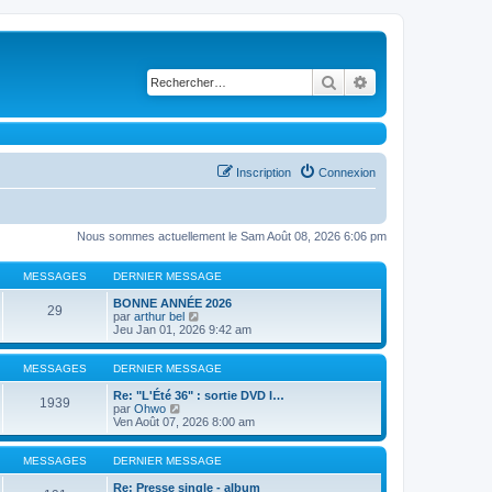
Rechercher
Recherche avancé
Inscription
Connexion
Nous sommes actuellement le Sam Août 08, 2026 6:06 pm
MESSAGES
DERNIER MESSAGE
BONNE ANNÉE 2026
29
C
par
arthur bel
o
Jeu Jan 01, 2026 9:42 am
n
s
u
MESSAGES
DERNIER MESSAGE
l
t
Re: "L'Été 36" : sortie DVD l…
1939
C
e
par
Ohwo
o
r
Ven Août 07, 2026 8:00 am
n
l
s
e
u
d
MESSAGES
DERNIER MESSAGE
l
e
t
r
Re: Presse single - album