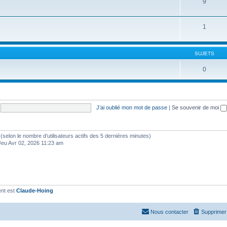
9
1
SUJETS
0
J’ai oublié mon mot de passe
|
Se souvenir de moi
tés (selon le nombre d’utilisateurs actifs des 5 dernières minutes)
Jeu Avr 02, 2026 11:23 am
ent est
Claude-Hoing
Nous contacter
Supprimer 