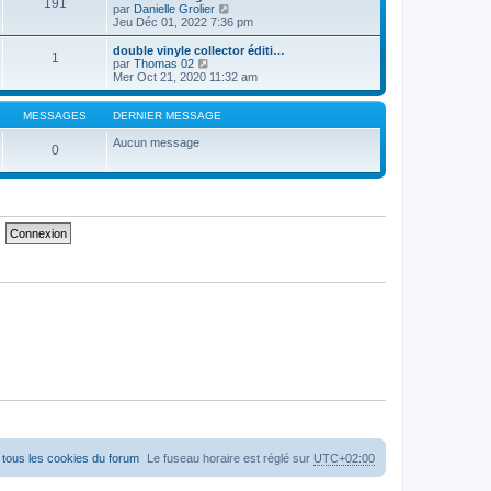
191
e
n
C
par
Danielle Grolier
r
i
o
Jeu Déc 01, 2022 7:36 pm
l
e
n
e
r
s
double vinyle collector éditi…
1
d
m
u
C
par
Thomas 02
e
e
l
o
Mer Oct 21, 2020 11:32 am
r
s
t
n
n
s
e
s
i
a
r
u
MESSAGES
DERNIER MESSAGE
e
g
l
l
r
e
e
t
Aucun message
0
m
d
e
e
e
r
s
r
l
s
n
e
a
i
d
g
e
e
e
r
r
m
n
e
i
s
e
s
r
a
m
g
e
e
s
s
a
g
e
tous les cookies du forum
Le fuseau horaire est réglé sur
UTC+02:00