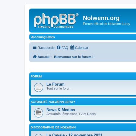
Nolwenn.org
Forum officiel de Nolwenn Leroy
Upcoming Dates
Raccourcis
FAQ
Calendar
Accueil
Bienvenue sur le forum !
FORUM
Le Forum
Tout sur le forum
ACTUALITÉ NOLWENN LEROY
News & Médias
Actualités, émissions TV et Radio
DISCOGRAPHIE DE NOLWENN
La Cavale - 12 novembre 2021