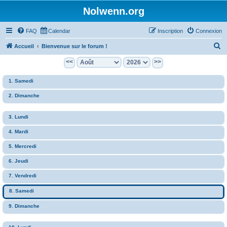
Nolwenn.org
FAQ
Calendar
Inscription
Connexion
R
Accueil
Bienvenue sur le forum !
e
<<
>>
c
1. Samedi
h
e
2. Dimanche
r
3. Lundi
c
h
4. Mardi
e
5. Mercredi
r
6. Jeudi
7. Vendredi
8. Samedi
9. Dimanche